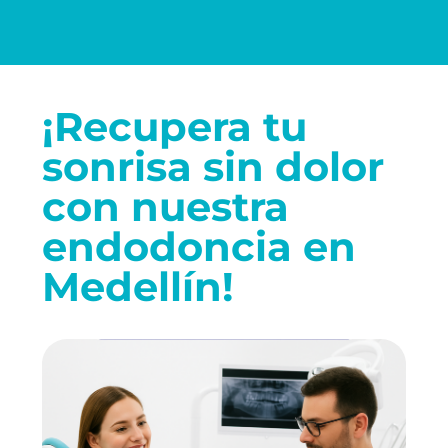
¡Recupera tu
sonrisa sin dolor
con nuestra
endodoncia en
Medellín!